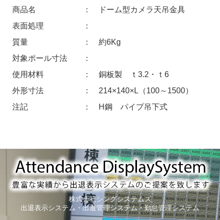
商品名 ： ドーム型カメラ天吊金具
表面処理 ：
質量 ： 約6Kg
対象ポール寸法 ：
使用材料 ： 銅板製 ｔ3.2・ｔ6
外形寸法 ： 214×140×L（100～1500）
注記 ： H鋼 パイプ吊下式
株式会社シングシステムズ
出退表示システム・出退管理システム・勤怠管理システム