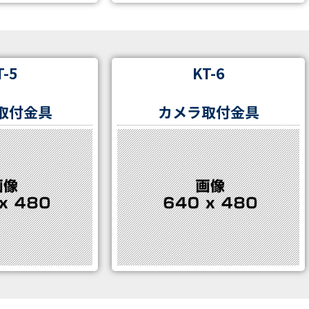
T-5
KT-6
取付金具
カメラ取付金具