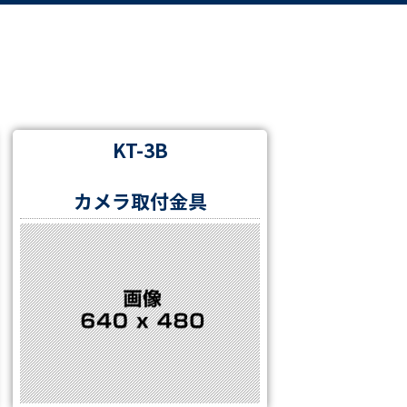
KT-3B
カメラ取付金具