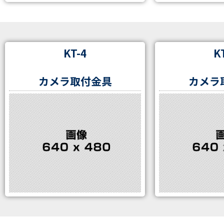
KT-4
K
カメラ取付金具
カメラ