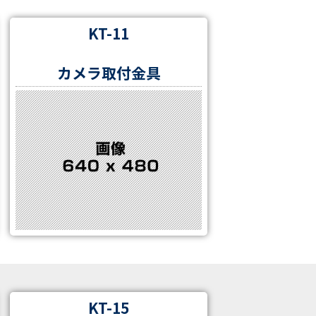
KT-11
カメラ取付金具
KT-15