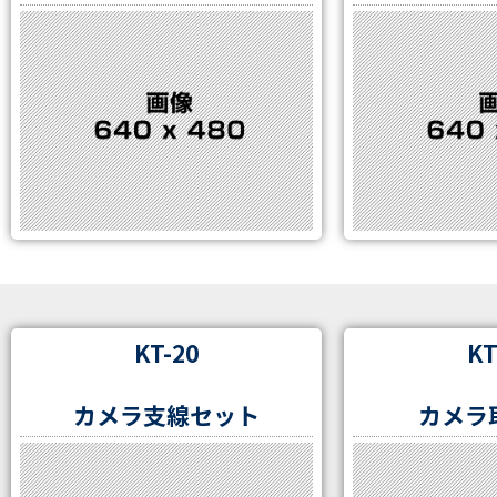
KT-20
KT
カメラ支線セット
カメラ