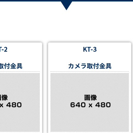
T-2
KT-3
取付金具
カメラ取付金具