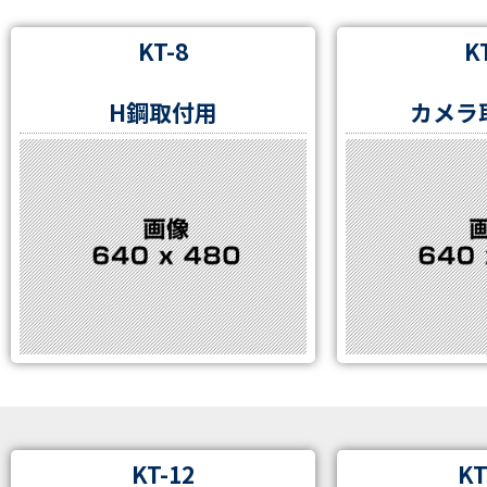
KT-8
K
H鋼取付用
カメラ
KT-12
KT