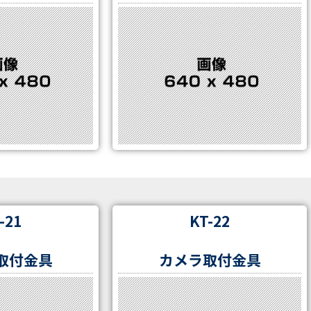
-21
KT-22
取付金具
カメラ取付金具