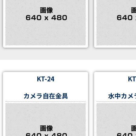
KT-24
KT
カメラ自在金具
水中カメ